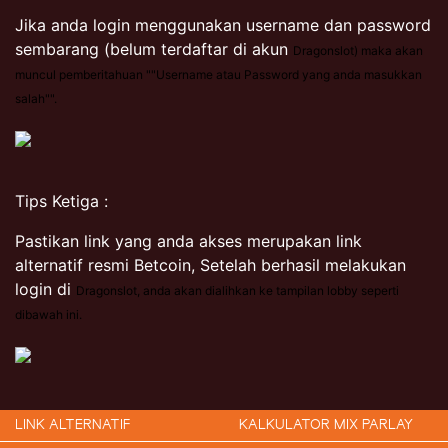
Jika anda login menggunakan username dan password
sembarang (belum terdaftar di akun
Dragonslot
) maka akan
muncul pemberitahuan ""Username atau Password yang anda masukkan
salah"".
Tips Ketiga :
Pastikan link yang anda akses merupakan link
alternatif resmi Betcoin, Setelah berhasil melakukan
login di
Dragonslot
, anda akan dialihkan ke tampilan lobby seperti
dibawah ini.
LINK ALTERNATIF
KALKULATOR MIX PARLAY