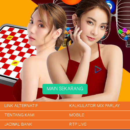
MAIN SEKARANG
LINK ALTERNATIF
KALKULATOR MIX PARLAY
TENTANG KAMI
MOBILE
JADWAL BANK
RTP LIVE