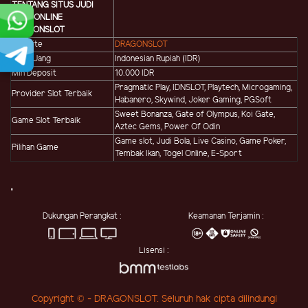
TENTANG SITUS JUDI
SLOT ONLINE
DRAGONSLOT
Website
DRAGONSLOT
Mata Uang
Indonesian Rupiah (IDR)
Min Deposit
10.000 IDR
Pragmatic Play, IDNSLOT, Playtech, Microgaming,
Provider Slot Terbaik
Habanero, Skywind, Joker Gaming, PGSoft
Sweet Bonanza, Gate of Olympus, Koi Gate,
Game Slot Terbaik
Aztec Gems, Power Of Odin
Game slot, Judi Bola, Live Casino, Game Poker,
Pilihan Game
Tembak Ikan, Togel Online, E-Sport
"
Dukungan Perangkat :
Keamanan Terjamin :
Lisensi :
Copyright © - DRAGONSLOT. Seluruh hak cipta dilindungi