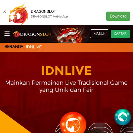
×
DRAGONSLOT
Download
DRAGONSLOT Mobile App
MASUK
DAFTAR
BERANDA
IDNLIVE