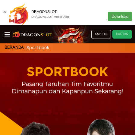
×
DRAGONSLOT
Download
DRAGONSLOT Mobile App
MASUK
DAFTAR
BERANDA
Sportbook